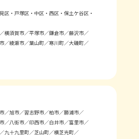
見区・戸塚区・中区・西区・保土ケ谷区・
横須賀市
平塚市
鎌倉市
藤沢市
市
綾瀬市
葉山町
寒川町
大磯町
市
旭市
習志野市
柏市
勝浦市
市
八街市
印西市
白井市
富里市
九十九里町
芝山町
横芝光町