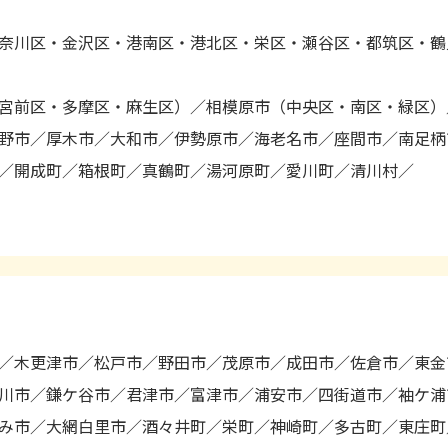
奈川区・金沢区・港南区・港北区・栄区・瀬谷区・都筑区・鶴
宮前区・多摩区・麻生区）
相模原市（中央区・南区・緑区）
野市
厚木市
大和市
伊勢原市
海老名市
座間市
南足柄
開成町
箱根町
真鶴町
湯河原町
愛川町
清川村
木更津市
松戸市
野田市
茂原市
成田市
佐倉市
東金
川市
鎌ケ谷市
君津市
富津市
浦安市
四街道市
袖ケ浦
み市
大網白里市
酒々井町
栄町
神崎町
多古町
東庄町