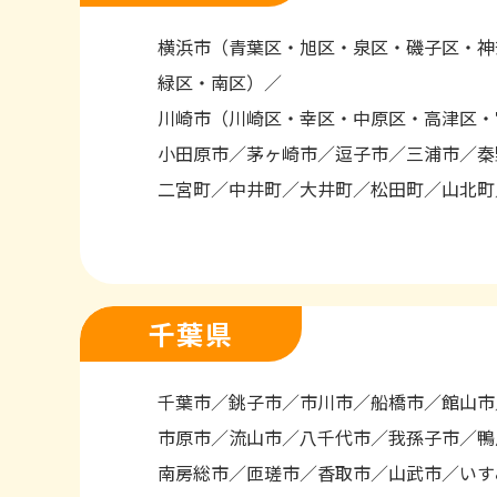
横浜市（青葉区・旭区・泉区・磯子区・神
緑区・南区）
川崎市（川崎区・幸区・中原区・高津区・
小田原市
茅ヶ崎市
逗子市
三浦市
秦
二宮町
中井町
大井町
松田町
山北町
千葉県
千葉市
銚子市
市川市
船橋市
館山市
市原市
流山市
八千代市
我孫子市
鴨
南房総市
匝瑳市
香取市
山武市
いす