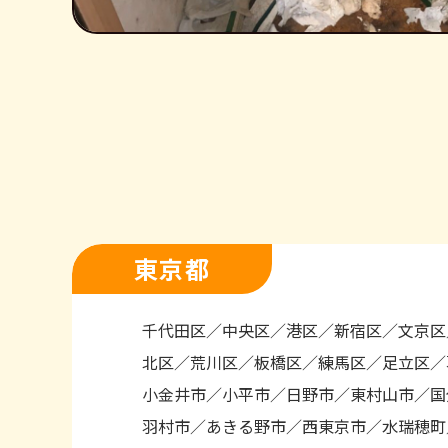
東京都
千代田区
中央区
港区
新宿区
文京区
北区
荒川区
板橋区
練馬区
足立区
小金井市
小平市
日野市
東村山市
国
羽村市
あきる野市
西東京市
水瑞穂町