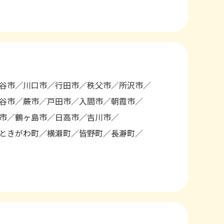
谷市
川口市
行田市
秩父市
所沢市
谷市
蕨市
戸田市
入間市
朝霞市
市
鶴ヶ島市
日高市
吉川市
ときがわ町
横瀬町
皆野町
長瀞町