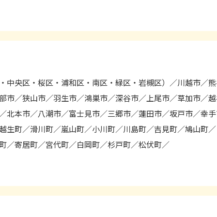
・中央区・桜区・浦和区・南区・緑区・岩槻区）
川越市
熊
部市
狭山市
羽生市
鴻巣市
深谷市
上尾市
草加市
越
北本市
八潮市
富士見市
三郷市
蓮田市
坂戸市
幸手
越生町
滑川町
嵐山町
小川町
川島町
吉見町
鳩山町
町
寄居町
宮代町
白岡町
杉戸町
松伏町