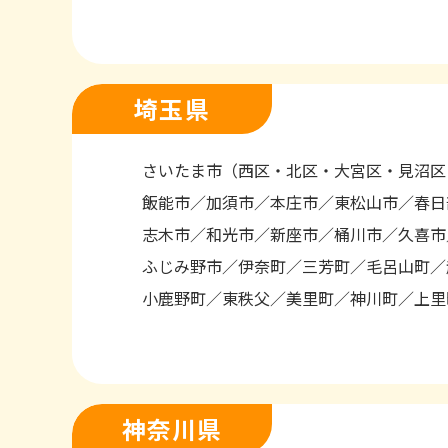
埼玉県
さいたま市（西区・北区・大宮区・見沼区
飯能市
加須市
本庄市
東松山市
春日
志木市
和光市
新座市
桶川市
久喜市
ふじみ野市
伊奈町
三芳町
毛呂山町
小鹿野町
東秩父
美里町
神川町
上里
神奈川県