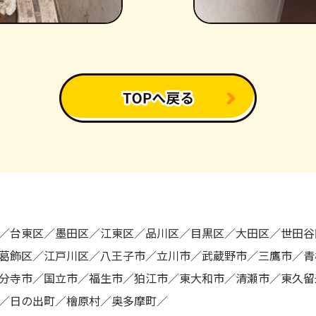
台東区
墨田区
江東区
品川区
目黒区
大田区
世田谷
葛飾区
江戸川区
八王子市
立川市
武蔵野市
三鷹市
青
分寺市
国立市
福生市
狛江市
東大和市
清瀬市
東久留
日の出町
檜原村
奥多摩町